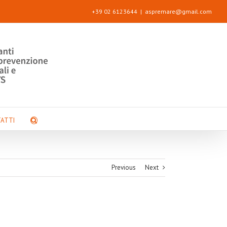
+39 02 6123644
|
aspremare@gmail.com
ATTI
Previous
Next