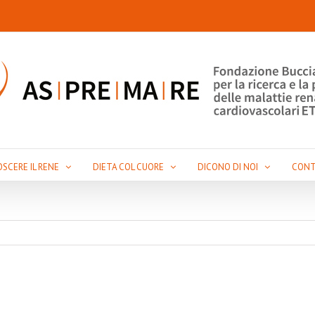
SCERE IL RENE
DIETA COL CUORE
DICONO DI NOI
CONT