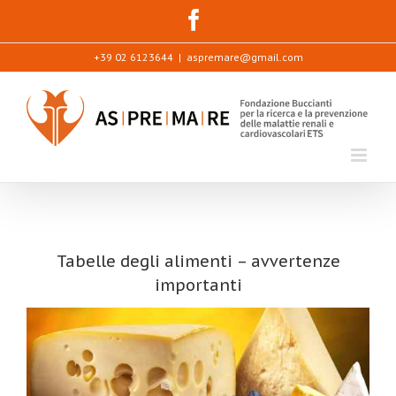
Skip
facebook
to
content
+39 02 6123644
|
aspremare@gmail.com
Tabelle degli alimenti – avvertenze
importanti