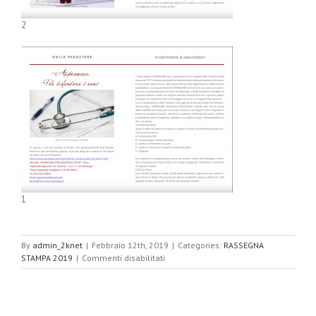
2
1
By
admin_2knet
|
Febbraio 12th, 2019
|
Categories:
RASSEGNA
su
STAMPA 2019
|
Commenti disabilitati
N.3
Generazione
Over60