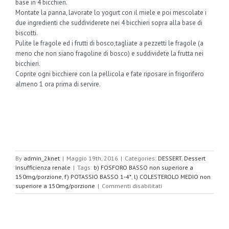
base in 4 bicchieri.
Montate la panna, lavorate lo yogurt con il miele e poi mescolate i
due ingredienti che suddividerete nei 4 bicchieri sopra alla base di
biscotti.
Pulite le fragole ed i frutti di bosco,tagliate a pezzetti le fragole (a
meno che non siano fragoline di bosco) e suddividete la frutta nei
bicchieri.
Coprite ogni bicchiere con la pellicola e fate riposare in frigorifero
almeno 1 ora prima di servire.
By
admin_2knet
|
Maggio 19th, 2016
|
Categories:
DESSERT
,
Dessert
insufficienza renale
|
Tags:
b) FOSFORO BASSO non superiore a
150mg/porzione
,
f) POTASSIO BASSO 1-4*
,
l) COLESTEROLO MEDIO non
su
superiore a 150mg/porzione
|
Commenti disabilitati
Finto
cheesecake
ai
frutti