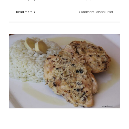
su
Read More
Commenti disabilitati
Crostata
di
cipolle
rosse
con
farina
aproteica