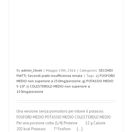
By
admin_2knet
|
Maggio 19th, 2016
|
Categories:
SECONDI
PIATTI
,
Secondi piatti insufficienza renale
|
Tags:
c) FOSFORO
MEDIO non superiore a 250mg/porzione
,
g) POTASSIO MEDIO
5-10*
,
l) COLESTEROLO MEDIO non superiore a
150mg/porzione
Una versione senza pomodoro per ridurre il potassio.
FOSFORO MEDIO POTASSIO MEDIO COLESTEROLO MEDIO
Per una porzione cotta (1/4) Proteine 12 g Calorie
202 kcal Potassio 7* Fosforo [...]