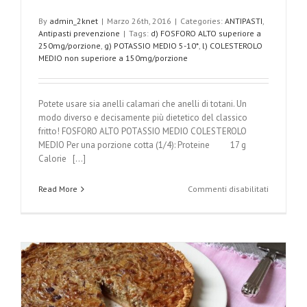
By
admin_2knet
|
Marzo 26th, 2016
|
Categories:
ANTIPASTI
,
Antipasti prevenzione
|
Tags:
d) FOSFORO ALTO superiore a
250mg/porzione
,
g) POTASSIO MEDIO 5-10*
,
l) COLESTEROLO
MEDIO non superiore a 150mg/porzione
Potete usare sia anelli calamari che anelli di totani. Un
modo diverso e decisamente più dietetico del classico
fritto! FOSFORO ALTO POTASSIO MEDIO COLESTEROLO
MEDIO Per una porzione cotta (1/4): Proteine 17 g
Calorie [...]
su
Read More
Commenti disabilitati
Anelli
di
calamari
alle
verdure