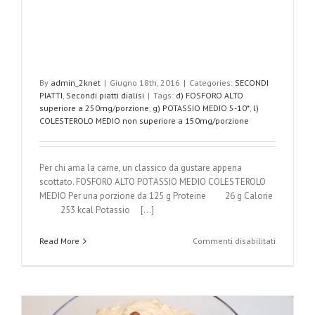
By
admin_2knet
|
Giugno 18th, 2016
|
Categories:
SECONDI
PIATTI
,
Secondi piatti dialisi
|
Tags:
d) FOSFORO ALTO
superiore a 250mg/porzione
,
g) POTASSIO MEDIO 5-10*
,
l)
COLESTEROLO MEDIO non superiore a 150mg/porzione
Per chi ama la carne, un classico da gustare appena
scottato. FOSFORO ALTO POTASSIO MEDIO COLESTEROLO
MEDIO Per una porzione da 125 g Proteine 26 g Calorie
253 kcal Potassio [...]
su
Read More
Commenti disabilitati
Filetto
di
manzo
alla
piastra