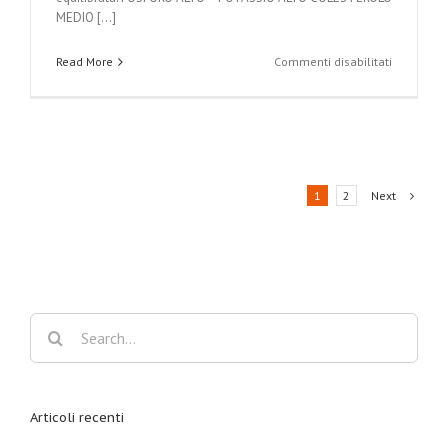
MEDIO [...]
su
Read More
Commenti disabilitati
Spezzatin
di
manzo
con
polenta
Next
1
2
Search
for:
Articoli recenti