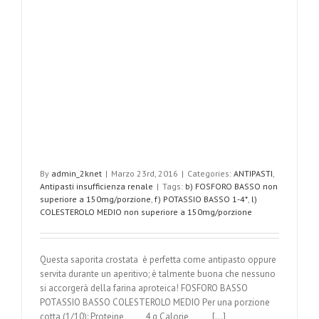
By
admin_2knet
|
Marzo 23rd, 2016
|
Categories:
ANTIPASTI
,
Antipasti insufficienza renale
|
Tags:
b) FOSFORO BASSO non
superiore a 150mg/porzione
,
f) POTASSIO BASSO 1-4*
,
l)
COLESTEROLO MEDIO non superiore a 150mg/porzione
Questa saporita crostata è perfetta come antipasto oppure
servita durante un aperitivo; è talmente buona che nessuno
si accorgerà della farina aproteica! FOSFORO BASSO
POTASSIO BASSO COLESTEROLO MEDIO Per una porzione
cotta (1/10): Proteine 4 g Calorie [...]