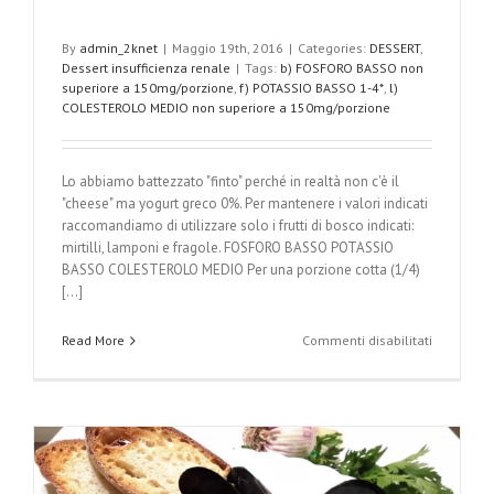
By
admin_2knet
|
Maggio 19th, 2016
|
Categories:
DESSERT
,
Dessert insufficienza renale
|
Tags:
b) FOSFORO BASSO non
superiore a 150mg/porzione
,
f) POTASSIO BASSO 1-4*
,
l)
COLESTEROLO MEDIO non superiore a 150mg/porzione
Lo abbiamo battezzato "finto" perché in realtà non c'è il
"cheese" ma yogurt greco 0%. Per mantenere i valori indicati
raccomandiamo di utilizzare solo i frutti di bosco indicati:
mirtilli, lamponi e fragole. FOSFORO BASSO POTASSIO
BASSO COLESTEROLO MEDIO Per una porzione cotta (1/4)
[...]
su
Read More
Commenti disabilitati
Finto
cheeseca
ai
frutti
di
bosco