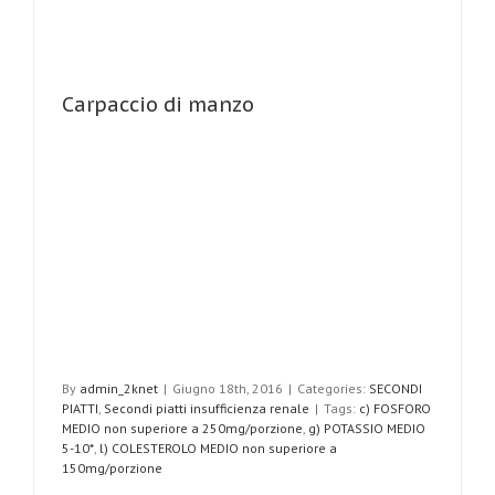
Carpaccio di manzo
By
admin_2knet
|
Giugno 18th, 2016
|
Categories:
SECONDI
PIATTI
,
Secondi piatti insufficienza renale
|
Tags:
c) FOSFORO
MEDIO non superiore a 250mg/porzione
,
g) POTASSIO MEDIO
5-10*
,
l) COLESTEROLO MEDIO non superiore a
150mg/porzione