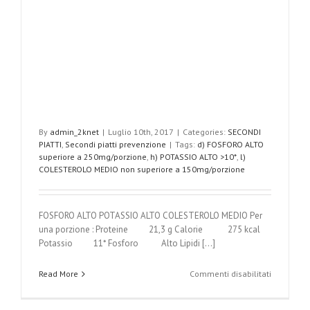
By
admin_2knet
|
Luglio 10th, 2017
|
Categories:
SECONDI
PIATTI
,
Secondi piatti prevenzione
|
Tags:
d) FOSFORO ALTO
superiore a 250mg/porzione
,
h) POTASSIO ALTO >10*
,
l)
COLESTEROLO MEDIO non superiore a 150mg/porzione
FOSFORO ALTO POTASSIO ALTO COLESTEROLO MEDIO Per
una porzione : Proteine 21,3 g Calorie 275 kcal
Potassio 11* Fosforo Alto Lipidi [...]
su
Read More
Commenti disabilitati
Involtini
di