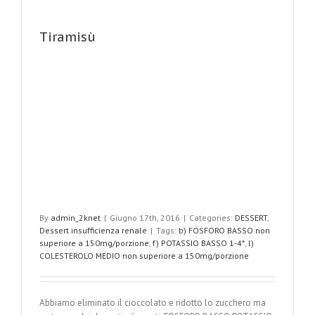
Tiramisù
By
admin_2knet
|
Giugno 17th, 2016
|
Categories:
DESSERT
,
Dessert insufficienza renale
|
Tags:
b) FOSFORO BASSO non
superiore a 150mg/porzione
,
f) POTASSIO BASSO 1-4*
,
l)
COLESTEROLO MEDIO non superiore a 150mg/porzione
Abbiamo eliminato il cioccolato e ridotto lo zucchero ma