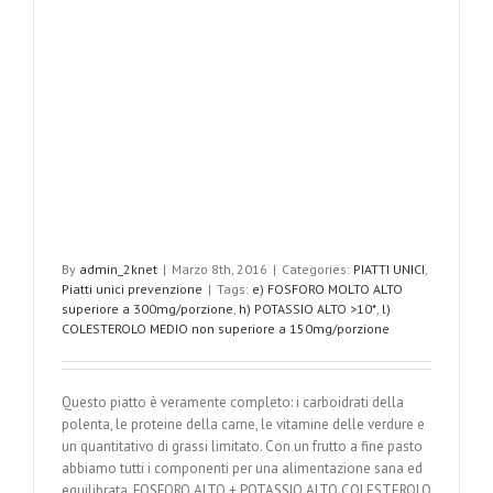
By
admin_2knet
|
Marzo 8th, 2016
|
Categories:
PIATTI UNICI
,
Piatti unici prevenzione
|
Tags:
e) FOSFORO MOLTO ALTO
superiore a 300mg/porzione
,
h) POTASSIO ALTO >10*
,
l)
COLESTEROLO MEDIO non superiore a 150mg/porzione
Questo piatto è veramente completo: i carboidrati della
polenta, le proteine della carne, le vitamine delle verdure e
un quantitativo di grassi limitato. Con un frutto a fine pasto
abbiamo tutti i componenti per una alimentazione sana ed
equilibrata. FOSFORO ALTO + POTASSIO ALTO COLESTEROLO