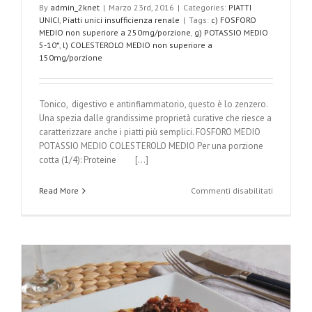
By
admin_2knet
|
Marzo 23rd, 2016
|
Categories:
PIATTI
UNICI
,
Piatti unici insufficienza renale
|
Tags:
c) FOSFORO
MEDIO non superiore a 250mg/porzione
,
g) POTASSIO MEDIO
5-10*
,
l) COLESTEROLO MEDIO non superiore a
150mg/porzione
Tonico, digestivo e antinfiammatorio, questo è lo zenzero.
Una spezia dalle grandissime proprietà curative che riesce a
caratterizzare anche i piatti più semplici. FOSFORO MEDIO
POTASSIO MEDIO COLESTEROLO MEDIO Per una porzione
cotta (1/4): Proteine [...]
su
Read More
Commenti disabilitati
Pollo
allo
zenzero