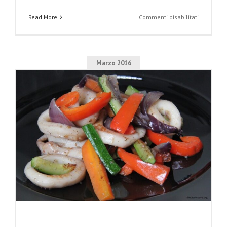
su
Read More
Commenti disabilitati
Zuppetta
di
cozze
in
bianco
Marzo 2016