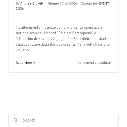
By
Andrea Giovetti
|
Giugno 22nd, 2006
|
Categories:
EVENTI
2006
Intrattenimento musicale con piano, canto operistico e
finzione scenica - Incontri “ Sala del Bergognone” e
“L’Orecchio di Mozart” 22 giugno 2006 Cortiletto antistante
Sala capitolare della Basilica di santa Maria della Passione
- Milano
su
Read More
Commenti disabilitati
INTRATTE
MUSICALE
Search
for: