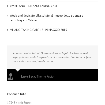
VIVIMILANO – MILANO TAKING CARE
Week-end dedicato alla salute al museo della scienza e
tecnologia di Milano
MILANO TAKING CARE 18-19 MAGGIO 2019
Aliquam erat volutpat. Quisque at est id ligula facilisis laoreet
eget pulvinar nibh. Suspendisse at ultrices dui. Curabitur ac felis
arcu sadips ipsums fugiats nemis.
Luke Beck
,
Theme Fusion
Contact Info
12345 north Street