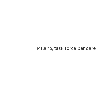
I
VOSTRI
RENI’
Milano, task force per dare