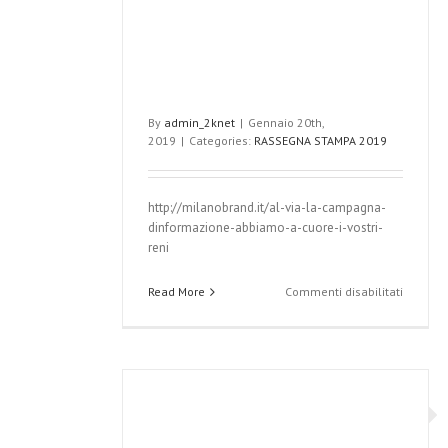
By
admin_2knet
|
Gennaio 20th,
2019
|
Categories:
RASSEGNA STAMPA 2019
http://milanobrand.it/al-via-la-campagna-
dinformazione-abbiamo-a-cuore-i-vostri-
reni
su
Read More
Commenti disabilitati
Al
‘Via’
la
campag
d’infor
‘ABBIAM
A
CUORE