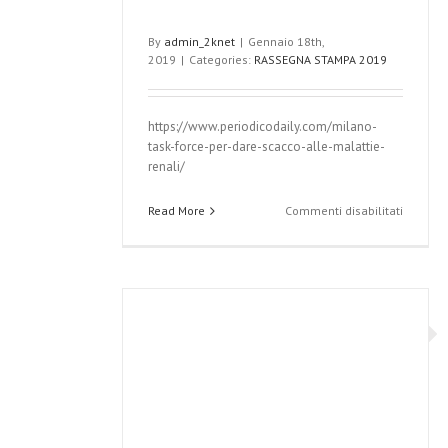
By
admin_2knet
|
Gennaio 18th,
2019
|
Categories:
RASSEGNA STAMPA 2019
https://www.periodicodaily.com/milano-
task-force-per-dare-scacco-alle-malattie-
renali/
su
Read More
Commenti disabilitati
Milano,
task
force
per
dare
scacco
alle
malatti
renali