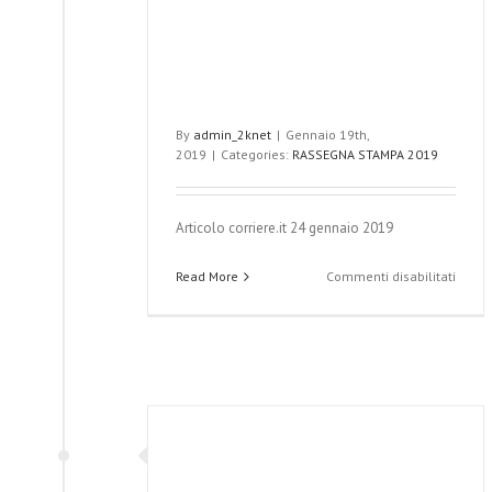
By
admin_2knet
|
Gennaio 19th,
2019
|
Categories:
RASSEGNA STAMPA 2019
Articolo corriere.it 24 gennaio 2019
su
Read More
Commenti disabilitati
L’alle
tra
specia
e
medic
di
na
famig
mazione
contr
O
le
patol