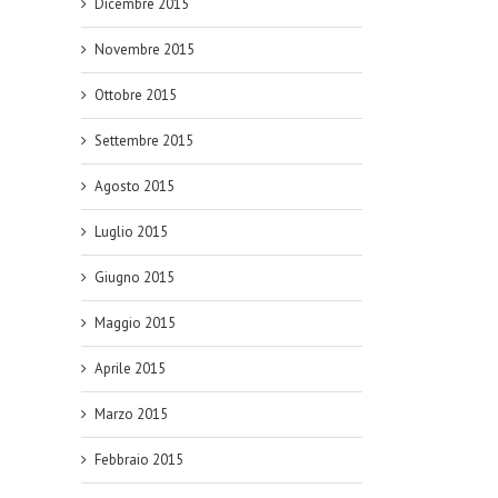
Dicembre 2015
Novembre 2015
Ottobre 2015
Settembre 2015
Agosto 2015
Luglio 2015
Giugno 2015
anza
Maggio 2015
listi
Aprile 2015
i
Marzo 2015
lia
o
Febbraio 2015
ogie