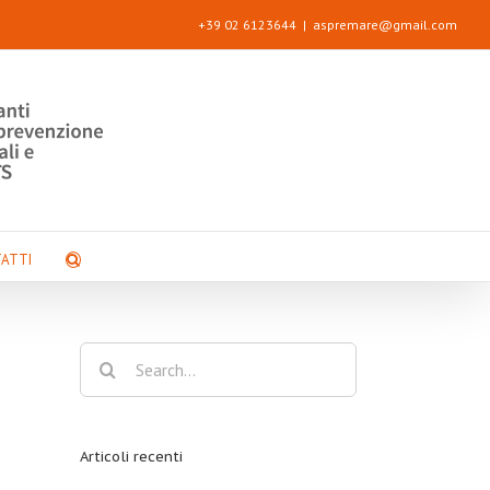
+39 02 6123644
|
aspremare@gmail.com
ATTI
Search
for:
Articoli recenti