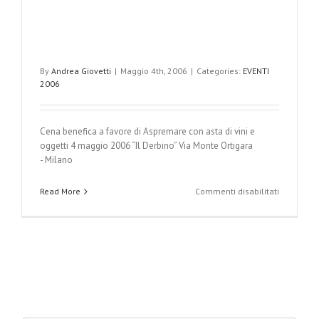
By
Andrea Giovetti
|
Maggio 4th, 2006
|
Categories:
EVENTI
2006
Cena benefica a favore di Aspremare con asta di vini e
oggetti 4 maggio 2006 “Il Derbino” Via Monte Ortigara
- Milano
su
Read More
Commenti disabilitati
CENA
BENEFICA