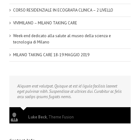
CORSO RESIDENZIALE IN ECOGRAFIA CLINICA – 2 LIVELLO
VIVIMILANO – MILANO TAKING CARE
Week-end dedicato alla salute al museo della scienza e
tecnologia di Milano
MILANO TAKING CARE 18-19 MAGGIO 2019
Aliquam erat volutpat. Quisque at est id ligula facilisis laoreet
eget pulvinar nibh. Suspendisse at ultrices dui. Curabitur ac felis
arcu sadips ipsums fugiats nemis.
Luke Beck
,
Theme Fusion