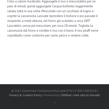
l’olio a calore moderato. Aggiungete il riso e mescolatelo per un
paio di minuti, quindi aggiungete l’acqua bollente, leggermente
salata, tutta in una volta. Mescolate con un cucchiaio di legno e
coprite la casseruola. Lasciate riprendere il bollore e poi passate il
recipiente, a metà altezza, nel forno già scaldato a circa 180°.
Lasciatelo, senza più mescolare, per circa 18 minuti. Togliete la
casseruola dal forno e condite il riso con il burro. Il riso pilaff serve
soprattutto come contorno per carne, pesce o verdure cotte.
© 2022 Aspremare Fondazione Buccianti ETS| C.F 80174850158 |
Privacy & Cookies Policy
| Powered by
2000net
|
web site by Giovetti
facebook