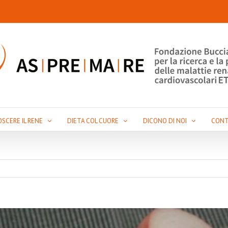
SCERE IL RENE
DIETA COL CUORE
DICONO DI NOI
CONT