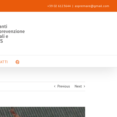
+39 02 6123644
|
aspremare@gmail.com
ATTI
Previous
Next