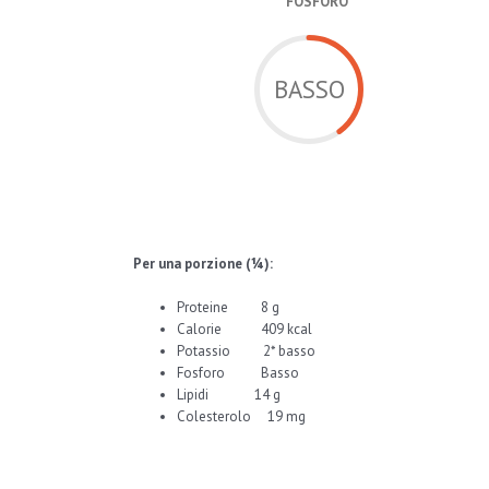
FOSFORO
BASSO
Per una porzione (¼):
Proteine 8 g
Calorie 409 kcal
Potassio 2* basso
Fosforo Basso
Lipidi 14 g
Colesterolo 19 mg