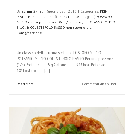
By
admin_2knet
|
Giugno 18th, 2016
|
Categories:
PRIMI
PIATTI
,
Primi piatti insufficienza renale
|
Tags:
c) FOSFORO
MEDIO non superiore a 250mg/porzione
,
g) POTASSIO MEDIO
5-10*
,
i) COLESTEROLO BASSO non superiore a
50mg/porzione
Un classico della cucina siciliana. FOSFORO MEDIO
POTASSIO MEDIO COLESTEROLO BASSO Per una porzione
(1/4) Proteine 5 g Calorie 343 kcal Potassio
10* Fosforo [...]
su
Read More
Commenti disabilitati
Spaghetti
aproteici
alla
Norma