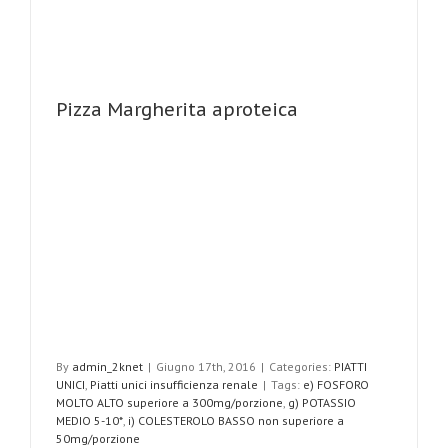
Pizza Margherita aproteica
By
admin_2knet
|
Giugno 17th, 2016
|
Categories:
PIATTI
UNICI
,
Piatti unici insufficienza renale
|
Tags:
e) FOSFORO
MOLTO ALTO superiore a 300mg/porzione
,
g) POTASSIO
MEDIO 5-10*
,
i) COLESTEROLO BASSO non superiore a
50mg/porzione