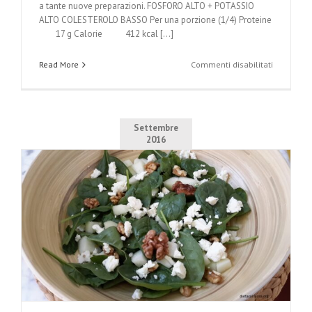
a tante nuove preparazioni. FOSFORO ALTO + POTASSIO
ALTO COLESTEROLO BASSO Per una porzione (1/4) Proteine
17 g Calorie 412 kcal [...]
su
Read More
Commenti disabilitati
Lasagne
di
carasau
Settembre
2016