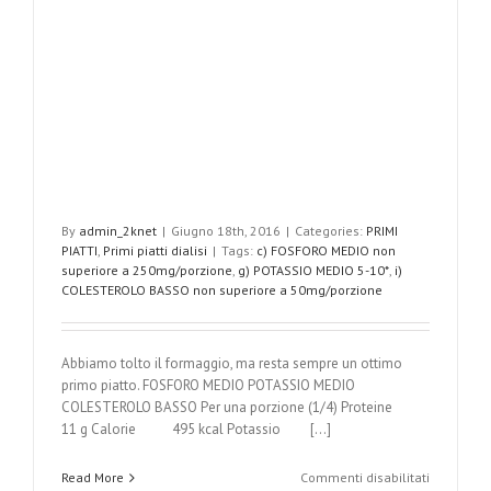
By
admin_2knet
|
Giugno 18th, 2016
|
Categories:
PRIMI
PIATTI
,
Primi piatti dialisi
|
Tags:
c) FOSFORO MEDIO non
superiore a 250mg/porzione
,
g) POTASSIO MEDIO 5-10*
,
i)
COLESTEROLO BASSO non superiore a 50mg/porzione
Abbiamo tolto il formaggio, ma resta sempre un ottimo
primo piatto. FOSFORO MEDIO POTASSIO MEDIO
COLESTEROLO BASSO Per una porzione (1/4) Proteine
11 g Calorie 495 kcal Potassio [...]
su
Read More
Commenti disabilitati