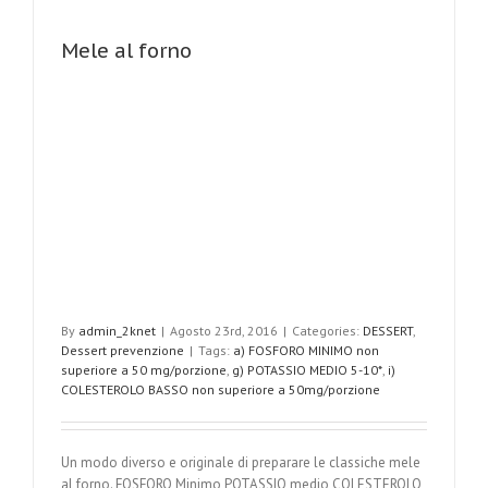
Mele al forno
By
admin_2knet
|
Agosto 23rd, 2016
|
Categories:
DESSERT
,
Dessert prevenzione
|
Tags:
a) FOSFORO MINIMO non
superiore a 50 mg/porzione
,
g) POTASSIO MEDIO 5-10*
,
i)
COLESTEROLO BASSO non superiore a 50mg/porzione
Un modo diverso e originale di preparare le classiche mele
al forno. FOSFORO Minimo POTASSIO medio COLESTEROLO