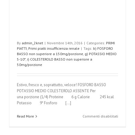
By
admin_2knet
|
Novembre 14th, 2016
|
Categories:
PRIMI
PIATTI
,
Primi piatti insufficienza renale
|
Tags:
b) FOSFORO
BASSO non superiore a 150mg/porzione
,
g) POTASSIO MEDIO
5-10*
,
i) COLESTEROLO BASSO non superiore a
50mg/porzione
Estivo, fresco e, soprattutto, veloce! FOSFORO BASSO
POTASSIO MEDIO COLESTEROLO ASSENTE Per
una porzione (1/4) Proteine 6 g Calorie 245 kcal
Potassio 9* Fosforo [...]
su
Read More
Commenti disabilitati
Friselle
al
pomodoro