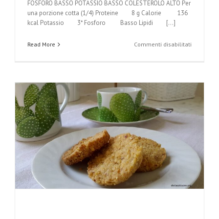
FOSFORO BASSO POTASSIO BASSO COLESTEROLO ALTO Per
una porzione cotta (1/4) Proteine 8 g Calorie 136
kcal Potassio 3* Fosforo Basso Lipidi [...]
su
Read More
Commenti disabilitati
Frittata
con
le
cipolle