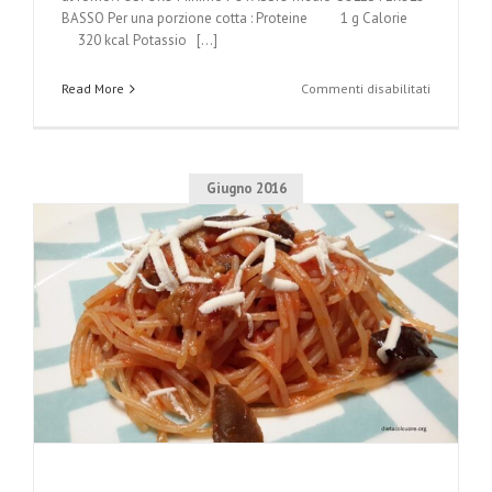
BASSO Per una porzione cotta : Proteine 1 g Calorie
320 kcal Potassio [...]
su
Read More
Commenti disabilitati
Mele
al
forno
Giugno 2016