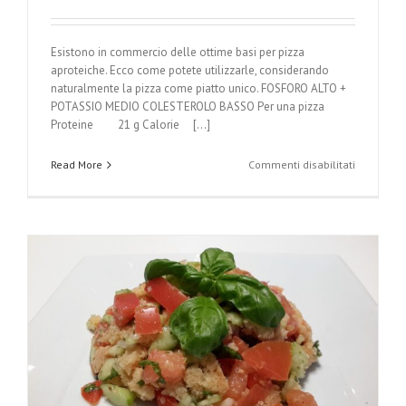
Esistono in commercio delle ottime basi per pizza
aproteiche. Ecco come potete utilizzarle, considerando
naturalmente la pizza come piatto unico. FOSFORO ALTO +
POTASSIO MEDIO COLESTEROLO BASSO Per una pizza
Proteine 21 g Calorie [...]
su
Read More
Commenti disabilitati
Pizza
Margherit
aproteica