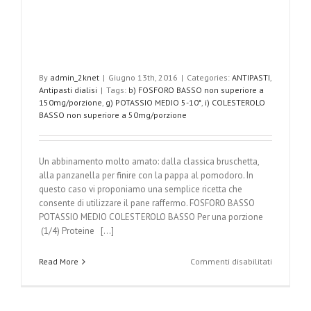
By
admin_2knet
|
Giugno 13th, 2016
|
Categories:
ANTIPASTI
,
Antipasti dialisi
|
Tags:
b) FOSFORO BASSO non superiore a
150mg/porzione
,
g) POTASSIO MEDIO 5-10*
,
i) COLESTEROLO
BASSO non superiore a 50mg/porzione
Un abbinamento molto amato: dalla classica bruschetta,
alla panzanella per finire con la pappa al pomodoro. In
questo caso vi proponiamo una semplice ricetta che
consente di utilizzare il pane raffermo. FOSFORO BASSO
POTASSIO MEDIO COLESTEROLO BASSO Per una porzione
(1/4) Proteine [...]
su
Read More
Commenti disabilitati
Pane
e
pomodoro