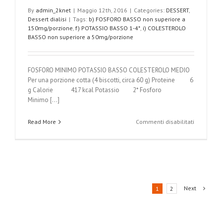
By
admin_2knet
|
Maggio 12th, 2016
|
Categories:
DESSERT
,
Dessert dialisi
|
Tags:
b) FOSFORO BASSO non superiore a
150mg/porzione
,
f) POTASSIO BASSO 1-4*
,
i) COLESTEROLO
BASSO non superiore a 50mg/porzione
FOSFORO MINIMO POTASSIO BASSO COLESTEROLO MEDIO
Per una porzione cotta (4 biscotti, circa 60 g) Proteine 6
g Calorie 417 kcal Potassio 2* Fosforo
Minimo [...]
su
Read More
Commenti disabilitati
Biscotti
di
sbrisolon
Next
1
2