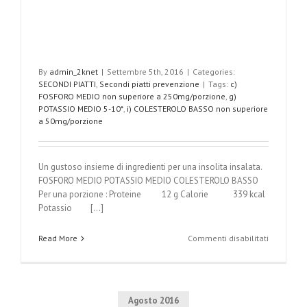
By
admin_2knet
|
Settembre 5th, 2016
|
Categories:
SECONDI PIATTI
,
Secondi piatti prevenzione
|
Tags:
c)
FOSFORO MEDIO non superiore a 250mg/porzione
,
g)
POTASSIO MEDIO 5-10*
,
i) COLESTEROLO BASSO non superiore
a 50mg/porzione
Un gustoso insieme di ingredienti per una insolita insalata.
FOSFORO MEDIO POTASSIO MEDIO COLESTEROLO BASSO
Per una porzione : Proteine 12 g Calorie 339 kcal
Potassio [...]
su
Read More
Commenti disabilitati
Insalata
di
spinacini
con
melone
Agosto 2016