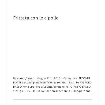
Frittata con le cipolle
By
admin_2knet
|
Maggio 12th, 2016
|
Categories:
SECONDI
PIATTI
,
Secondi piatti insufficienza renale
|
Tags:
b) FOSFORO
BASSO non superiore a 150mg/porzione
,
f) POTASSIO BASSO
1-4*
,
i) COLESTEROLO BASSO non superiore a 50mg/porzione