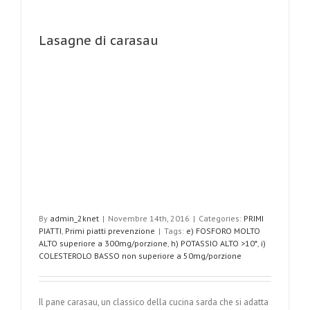
Lasagne di carasau
By
admin_2knet
|
Novembre 14th, 2016
|
Categories:
PRIMI
PIATTI
,
Primi piatti prevenzione
|
Tags:
e) FOSFORO MOLTO
ALTO superiore a 300mg/porzione
,
h) POTASSIO ALTO >10*
,
i)
COLESTEROLO BASSO non superiore a 50mg/porzione
Il pane carasau, un classico della cucina sarda che si adatta